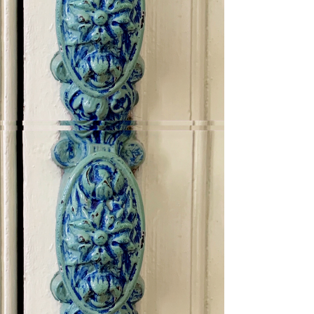
der 1er Etage.
Jedes Zimmer ist einzigartig und
liebevoll dekoriert und nach meinen
Lieblingsliedern der berüchtigten
französischen Chanteuse benannt.
Edith Piaf.
Übernachtung inklusive Petit-déjeuner.
EINCHECKEN:
16 Uhr
KASSE:
11 Uhr