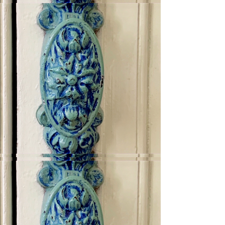
Da unser historisches Zuhause
Jahrhunderte alt ist, sind wir es auch
nicht in der Lage, Rollstuhlzugang
anzubieten.
Alle unsere 4 geräumigen
Schlafzimmer mit Bad verfügen über
ein eigenes Bad und
befinden sich in