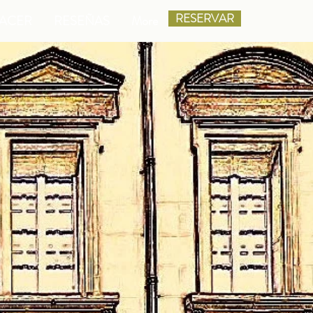
RESERVAR
HACER
RESEÑAS
More